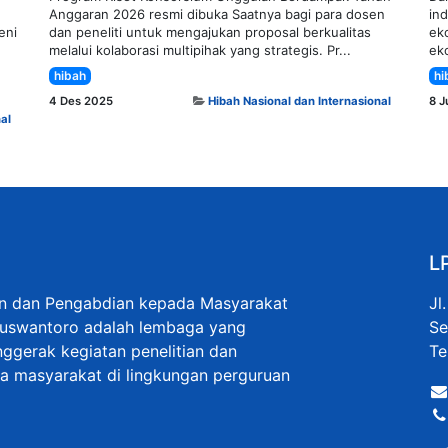
Anggaran 2026 resmi dibuka Saatnya bagi para dosen
in
eni
dan peneliti untuk mengajukan proposal berkualitas
ek
melalui kolaborasi multipihak yang strategis. Pr...
eko
hibah
hi
4 Des 2025
Hibah Nasional dan Internasional
8 J
al
L
an dan Pengabdian kepada Masyarakat
Jl
Nuswantoro adalah lembaga yang
Se
ggerak kegiatan penelitian dan
Te
 masyarakat di lingkungan perguruan