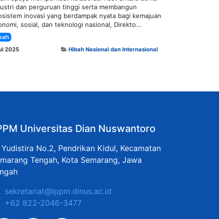
dustri dan perguruan tinggi serta membangun
osistem inovasi yang berdampak nyata bagi kemajuan
nomi, sosial, dan teknologi nasional, Direkto...
bah
ul 2025
Hibah Nasional dan Internasional
PPM Universitas Dian Nuswantoro
. Yudistira No.2, Pendrikan Kidul, Kecamatan
marang Tengah, Kota Semarang, Jawa
ngah
sekretariat@lppm.dinus.ac.id
+62 822-2046-3477