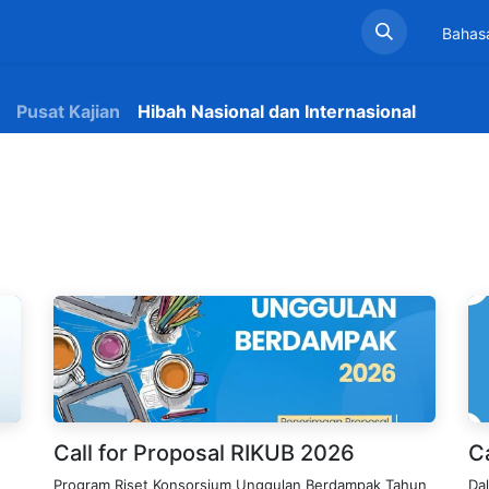
Beranda
Profil LPPM
Layanan
Informasi
Pen
Bahas
Pusat Kajian
Hibah Nasional dan Internasional
Call for Proposal RIKUB 2026
Ca
Program Riset Konsorsium Unggulan Berdampak Tahun
Da