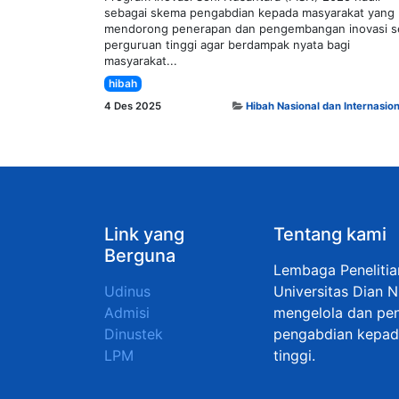
sebagai skema pengabdian kepada masyarakat yang
mendorong penerapan dan pengembangan inovasi s
perguruan tinggi agar berdampak nyata bagi
masyarakat...
hibah
4 Des 2025
Hibah Nasional dan Internasion
Link yang
Tentang kami
Berguna
Lembaga Peneliti
Udinus
Universitas Dian 
Admisi
mengelola dan pen
Dinustek
pengabdian kepada
LPM
tinggi.