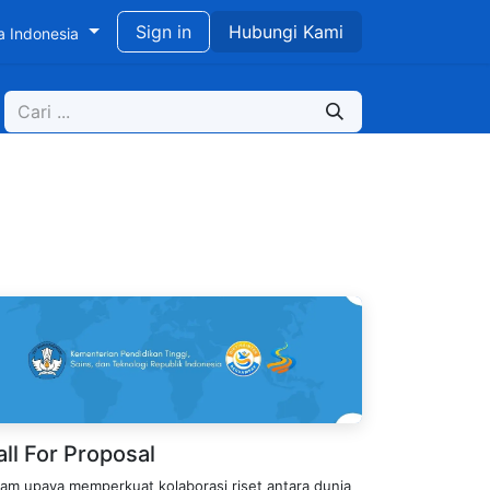
didikan untuk Pengembangan Berkelanjutan
Sign in
Hubungi Kami
a Indonesia
ll For Proposal
lam upaya memperkuat kolaborasi riset antara dunia