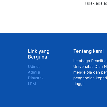
Tidak ada a
Link yang
Tentang kami
Berguna
Lembaga Peneliti
Udinus
Universitas Dian 
Admisi
mengelola dan pen
Dinustek
pengabdian kepada
LPM
tinggi.