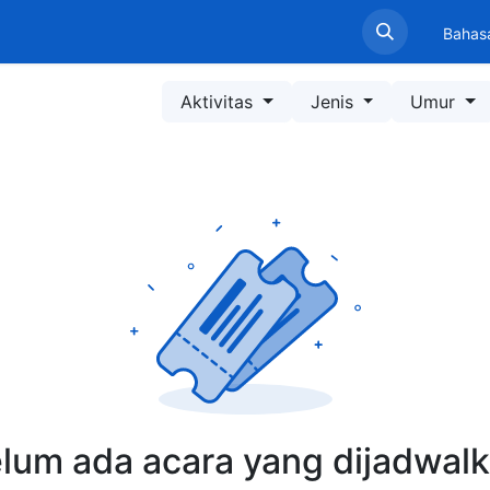
Beranda
Profil LPPM
Layanan
Informasi
Pen
Bahas
Aktivitas
Jenis
Umur
lum ada acara yang dijadwal