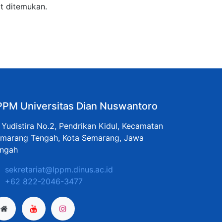
t ditemukan.
PPM Universitas Dian Nuswantoro
. Yudistira No.2, Pendrikan Kidul, Kecamatan
marang Tengah, Kota Semarang, Jawa
ngah
sekretariat@lppm.dinus.ac.id
+62 822-2046-3477