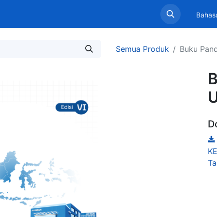
Beranda
Profil LPPM
Layanan
Informasi
Pen
Bahas
Semua Produk
Buku Pand
B
U
D
KE
Ta