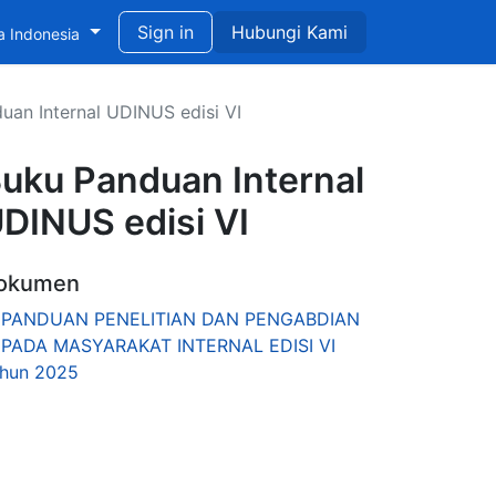
didikan untuk Pengembangan Berkelanjutan
Sign in
Hubungi Kami
a Indonesia
uan Internal UDINUS edisi VI
uku Panduan Internal
DINUS edisi VI
okumen
PANDUAN PENELITIAN DAN PENGABDIAN
PADA MASYARAKAT INTERNAL EDISI VI
hun 2025