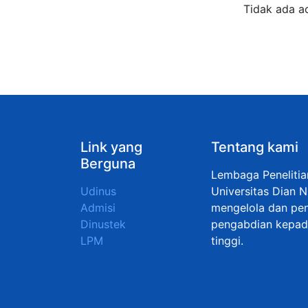
Tidak ada a
Link yang
Tentang kami
Berguna
Lembaga Peneliti
Udinus
Universitas Dian 
Admisi
mengelola dan pen
Dinustek
pengabdian kepada
LPM
tinggi.