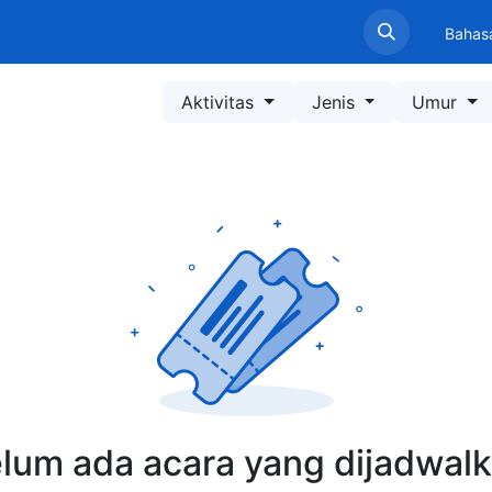
Beranda
Profil LPPM
Layanan
Informasi
Pen
Bahas
Aktivitas
Jenis
Umur
lum ada acara yang dijadwal