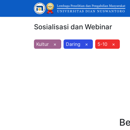
Sosialisasi dan Webinar
Kultur
×
Daring
×
5-10
×
Be