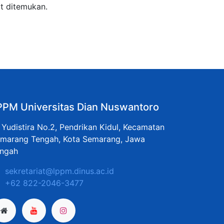
t ditemukan.
PPM Universitas Dian Nuswantoro
. Yudistira No.2, Pendrikan Kidul, Kecamatan
marang Tengah, Kota Semarang, Jawa
ngah
sekretariat@lppm.dinus.ac.id
+62 822-2046-3477