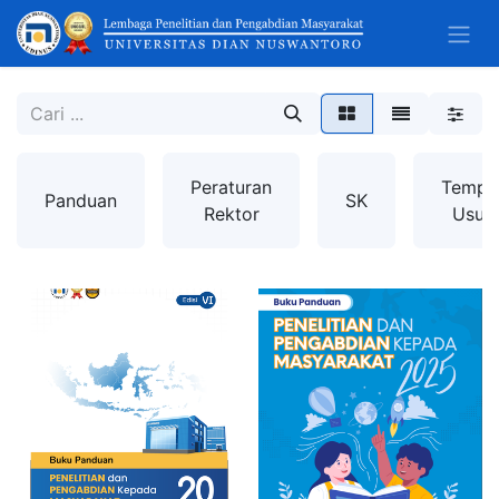
Peraturan
Templ
Panduan
SK
Rektor
Usula