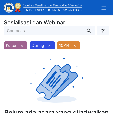
Sosialisasi dan Webinar
Kultur
×
Daring
×
10-14
×
Belum ada acara yang dijadwalkan