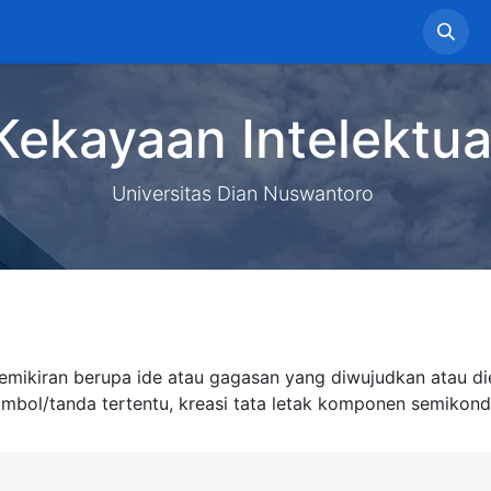
Home
LPPM Profile
Service
Information
Pe
Kekayaan Intelektua
Universitas Dian Nuswantoro
 pemikiran berupa ide atau gagasan yang diwujudkan atau 
simbol/tanda tertentu, kreasi tata letak komponen semikond