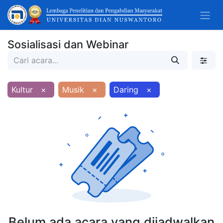
Sosialisasi dan Webinar
Kultur
×
Musik
×
Daring
×
Belum ada acara yang dijadwalkan