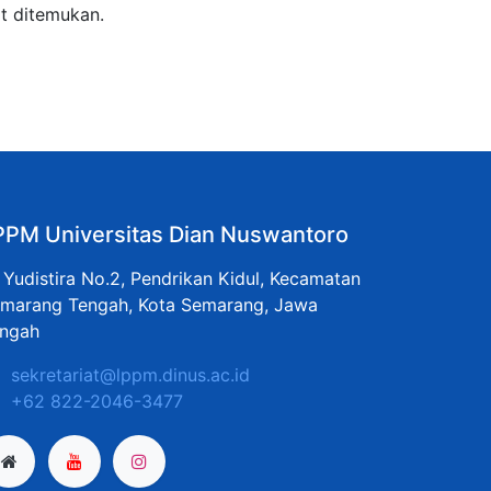
t ditemukan.
PPM Universitas Dian Nuswantoro
. Yudistira No.2, Pendrikan Kidul, Kecamatan
marang Tengah, Kota Semarang, Jawa
ngah
sekretariat@lppm.dinus.ac.id
+62 822-2046-3477