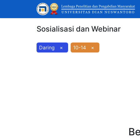
Sosialisasi dan Webinar
Daring
×
10-14
×
Be