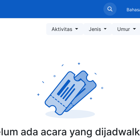
Beranda
Profil LPPM
Layanan
Informasi
Pen
Bahas
Aktivitas
Jenis
Umur
lum ada acara yang dijadwal