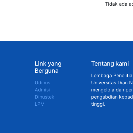
Tidak ada a
Link yang
Tentang kami
Berguna
Lembaga Peneliti
Udinus
Universitas Dian 
Admisi
mengelola dan pen
Dinustek
pengabdian kepada
LPM
tinggi.